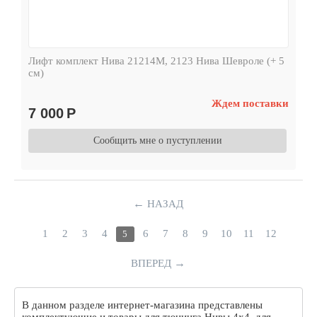
Лифт комплект Нива 21214М, 2123 Нива Шевроле (+ 5
см)
Ждем поставки
7 000
Р
Сообщить мне о пуступлении
←
НАЗАД
1
2
3
4
6
7
8
9
10
11
12
5
→
ВПЕРЕД
В данном разделе интернет-магазина представлены
комплектующие и товары для тюнинга Нивы 4х4, для