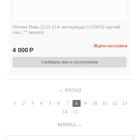
Оптика Нива 2121-214 светодиоды G-C0052 паучий
глаз, 7" (компл)
Ждем поставки
4 000
Р
Сообщить мне о пуступлении
←
НАЗАД
1
2
3
4
5
6
7
9
10
11
12
13
8
14
15
→
ВПЕРЕД