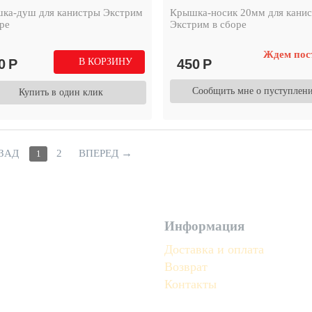
ка-душ для канистры Экстрим
Крышка-носик 20мм для кани
оре
Экстрим в сборе
Ждем пос
0
Р
В КОРЗИНУ
450
Р
Сообщить мне о пуступлен
Купить в один клик
→
ЗАД
2
ВПЕРЕД
1
Информация
Доставка и оплата
Возврат
Контакты