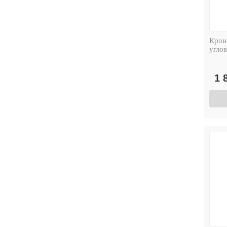
Крон
угло
1 