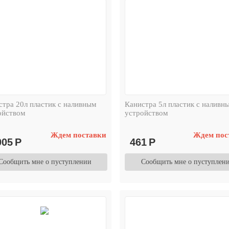
стра 20л пластик с наливным
Канистра 5л пластик с наливн
ойством
устройством
Ждем поставки
Ждем пос
005
Р
461
Р
Сообщить мне о пуступлении
Сообщить мне о пуступлен