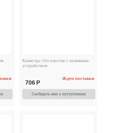
ым
Канистра 10л пластик с наливным
устройством
тавки
Ждем поставки
706
Р
ии
Сообщить мне о пуступлении