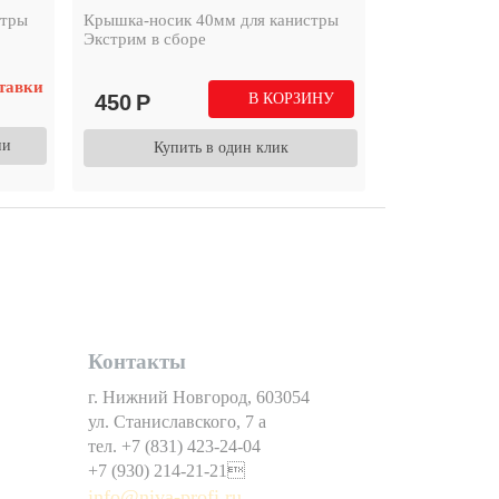
стры
Крышка-носик 40мм для канистры
Экстрим в сборе
тавки
450
Р
В КОРЗИНУ
ии
Купить в один клик
Контакты
г. Нижний Новгород, 603054
ул. Станиславского, 7 а
тел. +7 (831) 423-24-04
+7 (930) 214-21-21
info@niva-profi.ru