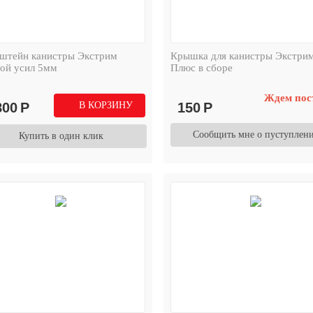
штейн канистры Экстрим
Крышка для канистры Экстри
вой усил 5мм
Плюс в сборе
Ждем пос
800
Р
В КОРЗИНУ
150
Р
Сообщить мне о пуступлен
Купить в один клик