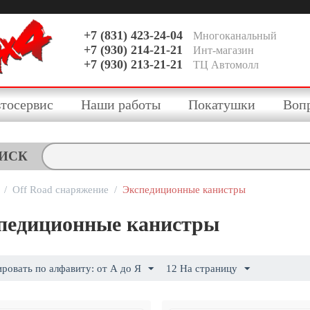
+7 (831) 423-24-04
Многоканальный
+7 (930) 214-21-21
Инт-магазин
+7 (930) 213-21-21
ТЦ Автомолл
тосервис
Наши работы
Покатушки
Воп
ИСК
/
Off Road снаряжение
/
Экспедиционные канистры
педиционные канистры
ровать по алфавиту: от А до Я
12 На страницу