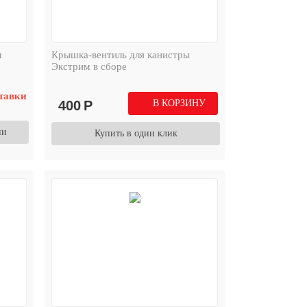
м
Крышка-вентиль для канистры
Экстрим в сборе
тавки
400
Р
В КОРЗИНУ
ии
Купить в один клик