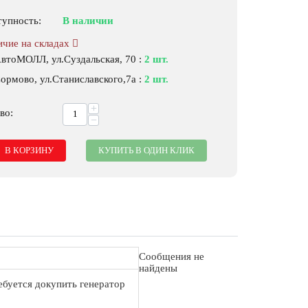
тупность:
В наличии
ичие на складах
АвтоМОЛЛ, ул.Суздальская, 70
:
2 шт.
ормово, ул.Станиславского,7а
:
2 шт.
+
во:
−
В КОРЗИНУ
КУПИТЬ В ОДИН КЛИК
Сообщения не
найдены
ебуется докупить генератор