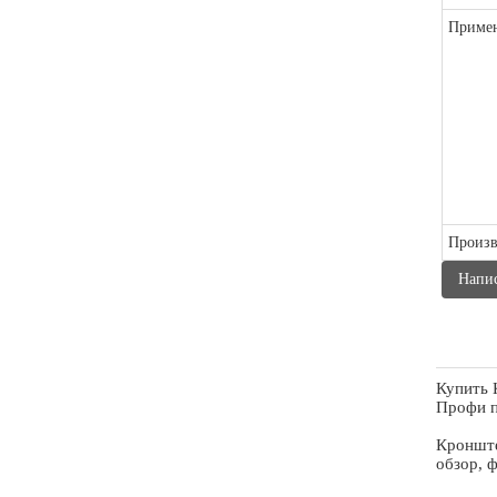
Примен
Произв
Напи
Купить 
Профи п
Кронште
обзор, 