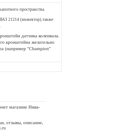
капотного пространства.
 ВАЗ 21214 (инжектор),также
.
кронштейн датчика коленвала.
ого кронштейна желательно
ра (например "Champion"
рнет магазине Нива-
и, отзывы, описание,
.ru