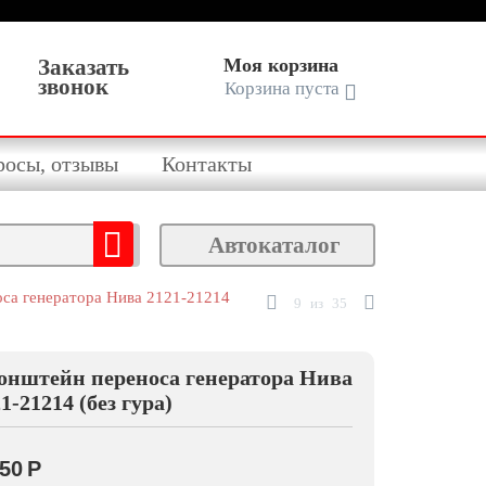
Заказать
Моя корзина
звонок
Корзина пуста
росы, отзывы
Контакты
Автокаталог
са генератора Нива 2121-21214
9
из
35
онштейн переноса генератора Нива
1-21214 (без гура)
650
Р