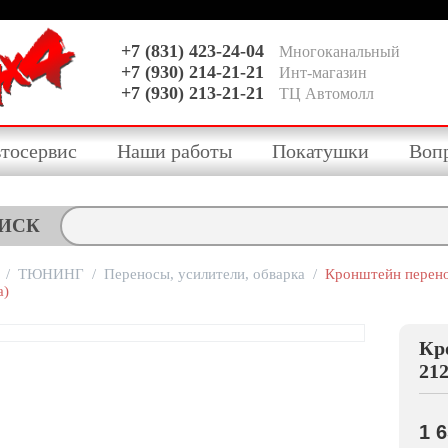
+7 (831) 423-24-04
Многоканальный
+7 (930) 214-21-21
Инт-магазин
+7 (930) 213-21-21
ТЦ Автомолл
тосервис
Наши работы
Покатушки
Воп
ИСК
/
ТЮНИНГ
/
Переносы, усилители, обварка
/
Кронштейн перено
а)
Кр
212
1 