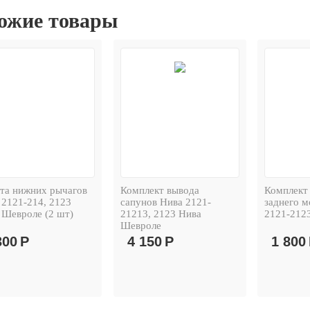
ожие товары
та нижних рычагов
Комплект вывода
Комплект 
 2121-214, 2123
сапунов Нива 2121-
заднего м
 Шевроле (2 шт)
21213, 2123 Нива
2121-2123
Шевроле
300
Р
4 150
Р
1 800