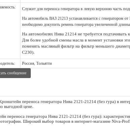
яемость:
Служит для переноса генератора в левую верхнюю часть под
На автомобиль ВАЗ 21213 устанавливается с генератором от
необходимо докупить ремень генератора увеличенной длины
На автомобилях Нива 21214 не требуется подтачивать 
Для более удобной смены масла в момент установки эт
поменять масляный фильтр на фильтр меньшего диамет
С230).
одитель:
Россия, Тольятти
сать сообщение
Кронштейн переноса генератора Нива 2121-21214 (без гура) в инте
о выгодной цене.
йн переноса генератора Нива 2121-21214 (без гура): характеристик
фотографии. Широкий выбор товаров в интернет-магазине Niva-Profi