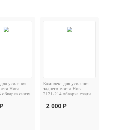
для усиления
Комплект для усиления
оста Нива
заднего моста Нива
 обварка снизу
2121-214 обварка сзади
Р
2 000
Р