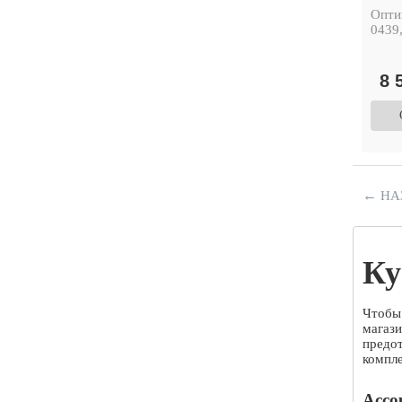
Опти
0439,
8 
←
НА
Ку
Чтобы 
магаз
предо
компл
Ассо