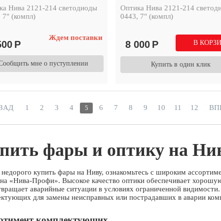
ка Нива 2121-214 светодиоды
Оптика Нива 2121-214 светод
 7" (компл)
0443, 7" (компл)
Ждем поставки
500
Р
8 000
Р
В КОРЗ
Сообщить мне о пуступлении
Купить в один клик
ЗАД
1
2
3
4
6
7
8
9
10
11
12
ВП
5
пить фары и оптику на Ни
недорого купить фары на Ниву, ознакомьтесь с широким ассортим
ина «Нива-Профи». Высокое качество оптики обеспечивает хорошу
твращает аварийные ситуации в условиях ограниченной видимости.
ектующих для замены неисправных или пострадавших в аварии ком
ртимент комплектующих