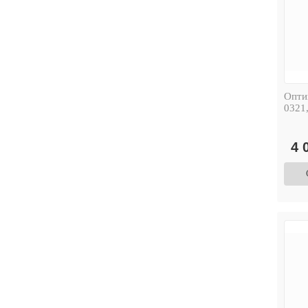
Опти
0321,
4 