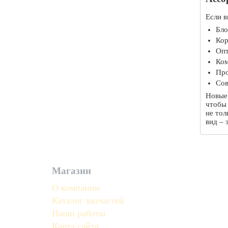
Если в
Бло
Кор
Опт
Ком
Про
Сов
Новые
чтобы
не тол
вид – 
Магазин
О компании
Каталог запчастей
Наши работы
Карта сайта