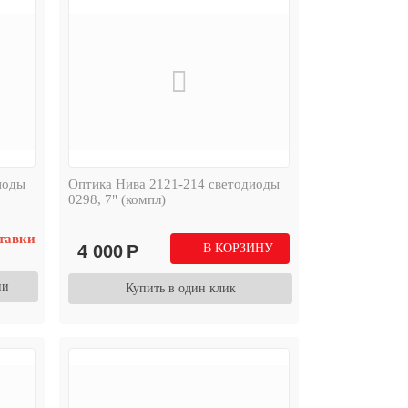
иоды
Оптика Нива 2121-214 светодиоды
0298, 7" (компл)
тавки
4 000
Р
В КОРЗИНУ
ии
Купить в один клик