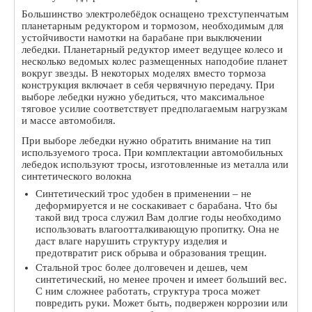
Большинство электролебёдок оснащено трехступенчатым
планетарным редуктором и тормозом, необходимым для
устойчивости намотки на барабане при выключении
лебедки. Планетарный редуктор имеет ведущее колесо и
несколько ведомых колес размещенных наподобие планет
вокруг звезды. В некоторых моделях вместо тормоза
конструкция включает в себя червячную передачу. При
выборе лебедки нужно убедиться, что максимальное
тяговое усилие соответствует предполагаемым нагрузкам
и массе автомобиля.
При выборе лебедки нужно обратить внимание на тип
используемого троса. При комплектации автомобильных
лебедок используют тросы, изготовленные из металла или
синтетического волокна
Синтетический трос удобен в применении – не
деформируется и не соскакивает с барабана. Что бы
такой вид троса служил Вам долгие годы необходимо
использовать влагоотталкивающую пропитку. Она не
даст влаге нарушить структуру изделия и
предотвратит риск обрыва и образования трещин.
Стальной трос более долговечен и дешев, чем
синтетический, но менее прочен и имеет больший вес.
С ним сложнее работать, структура троса может
повредить руки. Может быть, подвержен коррозии или