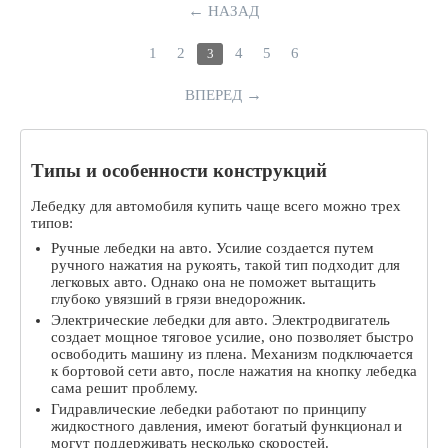
←
НАЗАД
1
2
4
5
6
3
→
ВПЕРЕД
Типы и особенности конструкций
Лебедку для автомобиля купить чаще всего можно трех
типов:
Ручные лебедки на авто. Усилие создается путем
ручного нажатия на рукоять, такой тип подходит для
легковых авто. Однако она не поможет вытащить
глубоко увязший в грязи внедорожник.
Электрические лебедки для авто. Электродвигатель
создает мощное тяговое усилие, оно позволяет быстро
освободить машину из плена. Механизм подключается
к бортовой сети авто, после нажатия на кнопку лебедка
сама решит проблему.
Гидравлические лебедки работают по принципу
жидкостного давления, имеют богатый функционал и
могут поддерживать несколько скоростей.