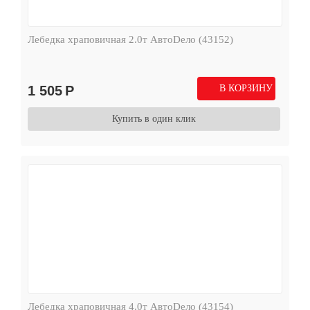
Лебедка храповичная 2.0т АвтоDело (43152)
1 505
Р
В КОРЗИНУ
Купить в один клик
Лебедка храповичная 4.0т АвтоDело (43154)