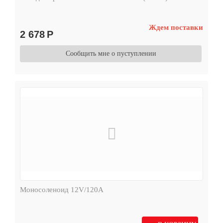
Ждем поставки
2 678
Р
Сообщить мне о пуступлении
Моносоленоид 12V/120А