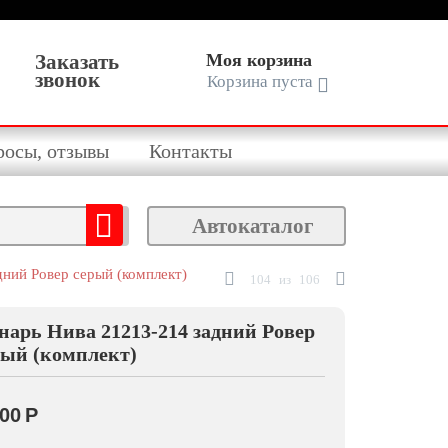
Заказать
Моя корзина
звонок
Корзина пуста
росы, отзывы
Контакты
Автокаталог
ний Ровер серый (комплект)
104
из
106
нарь Нива 21213-214 задний Ровер
рый (комплект)
700
Р