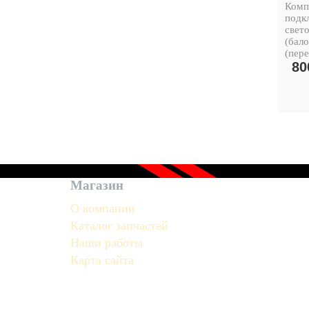
Комп
подк
свет
(бало
(пер
80
Магазин
О компании
Каталог запчастей
Наши работы
Карта сайта