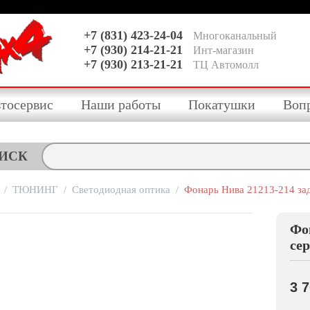
+7 (831) 423-24-04
Многоканальный
+7 (930) 214-21-21
Инт-магазин
+7 (930) 213-21-21
ТЦ Автомолл
тосервис
Наши работы
Покатушки
Воп
ИСК
/
ТЮНИНГ
/
Светодиодная оптика
/
Фонарь Нива 21213-214 зад
Фо
се
3 