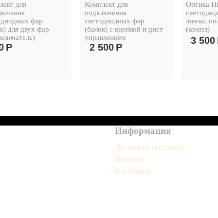
лект для
Комплект для
Оптика Н
лючения
подключения
светодио
одиодных фар
светодиодных фар
линзы, по
к) для двух фар
(балок) с кнопкой и дист
(компл)
еключатель)
управлением
3 500
0
Р
2 500
Р
Информация
Доставка и оплата
Возврат
Контакты