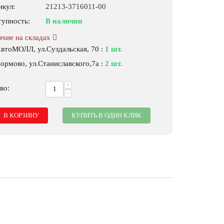
икул:
21213-3716011-00
тупность:
В наличии
ичие на складах
АвтоМОЛЛ, ул.Суздальская, 70
:
1 шт.
ормово, ул.Станиславского,7а
:
2 шт.
+
во:
−
В КОРЗИНУ
КУПИТЬ В ОДИН КЛИК