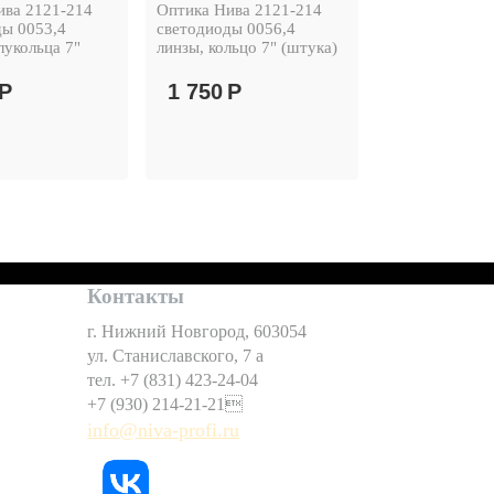
ива 2121-214
Оптика Нива 2121-214
ды 0053,4
светодиоды 0056,4
лукольца 7"
линзы, кольцо 7" (штука)
Р
1 750
Р
Контакты
г. Нижний Новгород, 603054
ул. Станиславского, 7 а
тел. +7 (831) 423-24-04
+7 (930) 214-21-21
info@niva-profi.ru