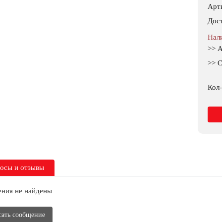
Арт
Дос
Нал
>> 
>> С
Кол-
осы и отзывы
ния не найдены
сать сообщение