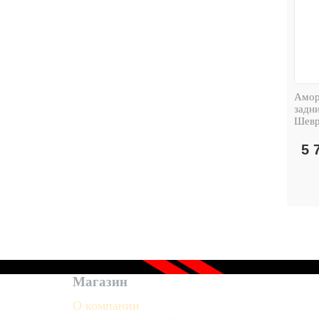
Амор
задн
Шевр
5 
Магазин
О компании