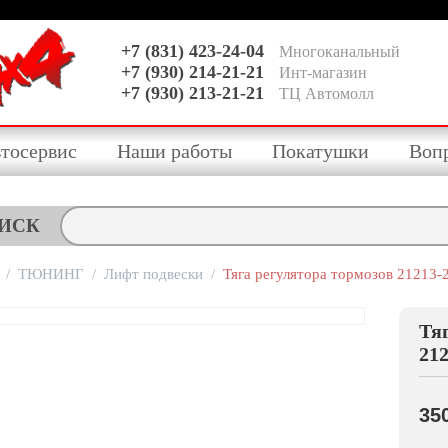
+7 (831) 423-24-04
Многоканальный
+7 (930) 214-21-21
Инт-магазин
+7 (930) 213-21-21
ТЦ Автомолл
тосервис
Наши работы
Покатушки
Воп
ИСК
/
ТЮНИНГ
/
Лифт подвески
/
Тяга регулятора тормозов 21213-
Тя
212
35