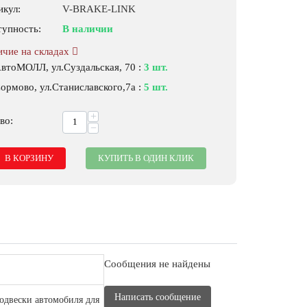
икул:
V-BRAKE-LINK
тупность:
В наличии
ичие на складах
АвтоМОЛЛ, ул.Суздальская, 70
:
3 шт.
ормово, ул.Станиславского,7а
:
5 шт.
+
во:
−
В КОРЗИНУ
КУПИТЬ В ОДИН КЛИК
Сообщения не найдены
Написать сообщение
подвески автомобиля для