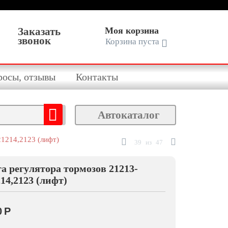
Заказать
Моя корзина
звонок
Корзина пуста
росы, отзывы
Контакты
Автокаталог
21214,2123 (лифт)
39
из
47
га регулятора тормозов 21213-
14,2123 (лифт)
0
Р