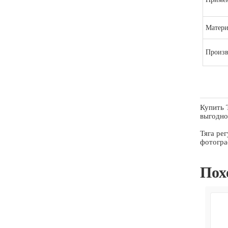
Матери
Произв
Купить 
выгодно
Тяга ре
фотогра
Пох