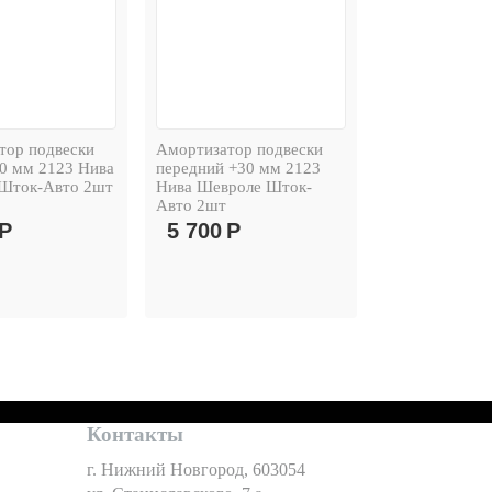
тор подвески
Амортизатор подвески
50 мм 2123 Нива
передний +30 мм 2123
Шток-Авто 2шт
Нива Шевроле Шток-
Авто 2шт
Р
5 700
Р
Контакты
г. Нижний Новгород, 603054