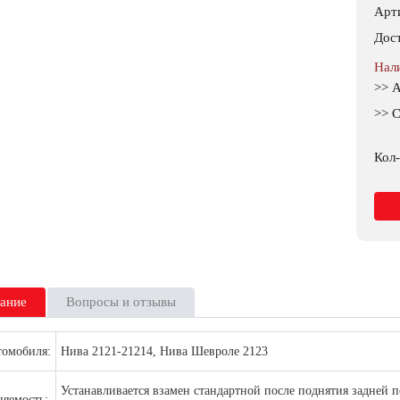
Арт
Дос
Нал
>> 
>> С
Кол-
ание
Вопросы и отзывы
томобиля:
Нива 2121-21214, Нива Шевроле 2123
Устанавливается взамен стандартной после поднятия задней 
яемость: