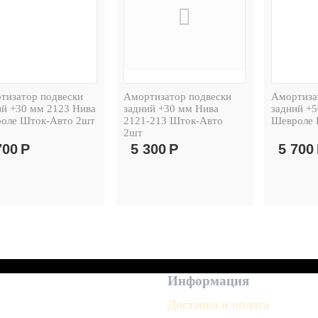
тизатор подвески
Амортизатор подвески
Амортиза
ий +30 мм 2123 Нива
задний +30 мм Нива
задний +
оле Шток-Авто 2шт
2121-213 Шток-Авто
Шевроле 
2шт
700
Р
5 300
Р
5 700
Информация
Доставка и оплата