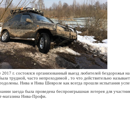
е 2017 г. состоялся организованный выезд любителей бездорожья 
была трудной, часто непроходимой , то что действительно называе
еодолены. Нива и Нива Шевроле как всегда прошли испытания усп
чании заезда была проведена беспроигрышная лотерея для участни
т-магазина Нива-Профи.