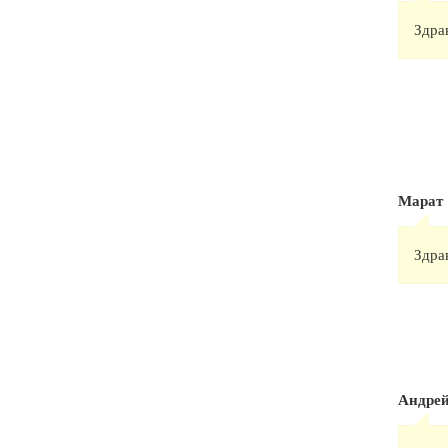
Здра
Марат
Здра
Андре