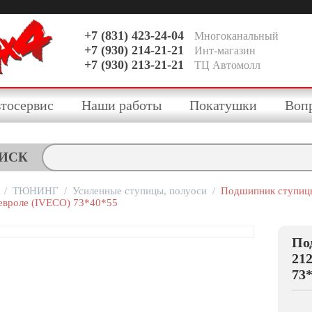
+7 (831) 423-24-04
Многоканальный
+7 (930) 214-21-21
Инт-магазин
+7 (930) 213-21-21
ТЦ Автомолл
тосервис
Наши работы
Покатушки
Воп
ИСК
/
ТЮНИНГ
/
Усиленные ступицы, полуоси
/
Подшипник ступицы
вроле (IVECO) 73*40*55
По
21
73