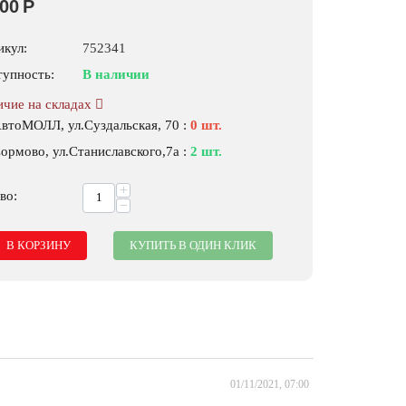
500
Р
икул:
752341
тупность:
В наличии
ичие на складах
АвтоМОЛЛ, ул.Суздальская, 70
:
0 шт.
ормово, ул.Станиславского,7а
:
2 шт.
+
во:
−
В КОРЗИНУ
КУПИТЬ В ОДИН КЛИК
01/11/2021, 07:00