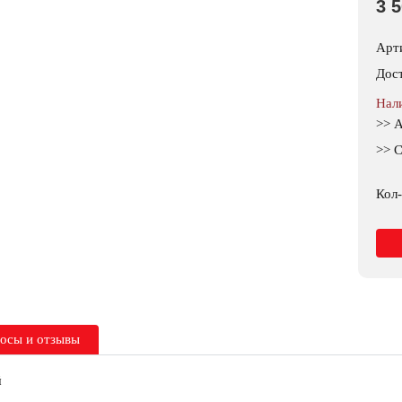
3 
Арт
Дос
Нал
>> 
>> С
Кол-
осы и отзывы
й