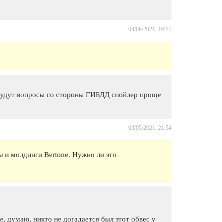
04/06/2021, 16:17
 будут вопросы со стороны ГИБДД спойлер проще
03/05/2021, 21:54
 и молдинги Bertone. Нужно ли это
, думаю, никто не догадается был этот обвес у