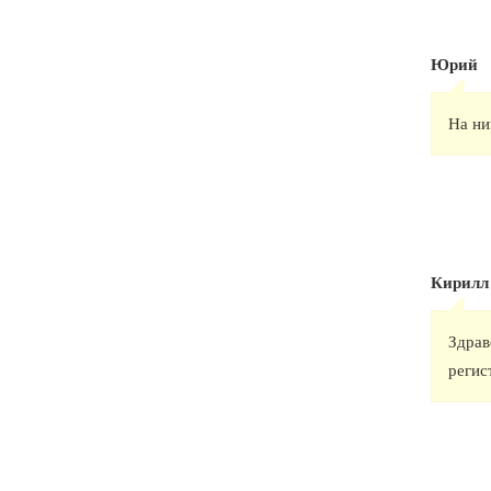
Юрий
На ни
Кирилл
Здрав
регис