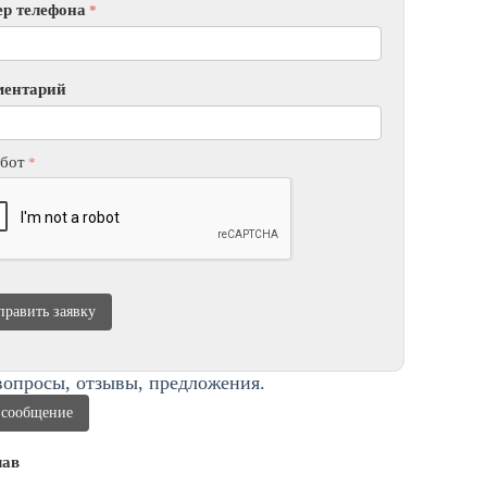
р телефона
ментарий
бот
править заявку
опросы, отзывы, предложения.
 сообщение
лав