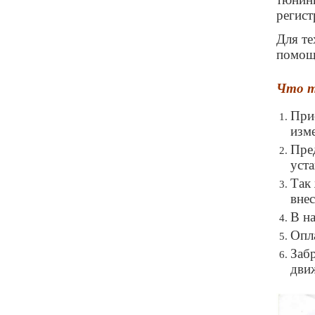
регист
Для те
помощь
Что т
При
изм
Пре
уст
Так
вне
В н
Опл
Заб
дви