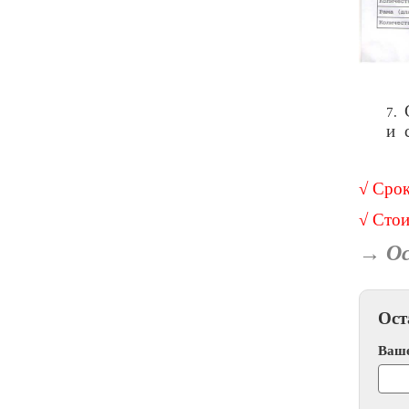
7.
и 
√ Срок
√ Стои
→
Ос
Ост
Ваш