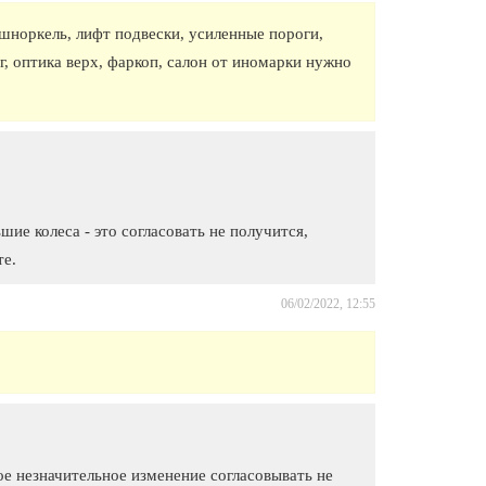
 шноркель, лифт подвески, усиленные пороги,
, оптика верх, фаркоп, салон от иномарки нужно
шие колеса - это согласовать не получится,
те.
06/02/2022, 12:55
ое незначительное изменение согласовывать не