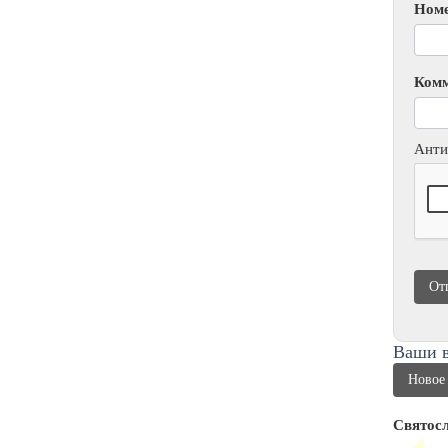
Номе
Ком
Анти
От
Ваши в
Новое
Святос