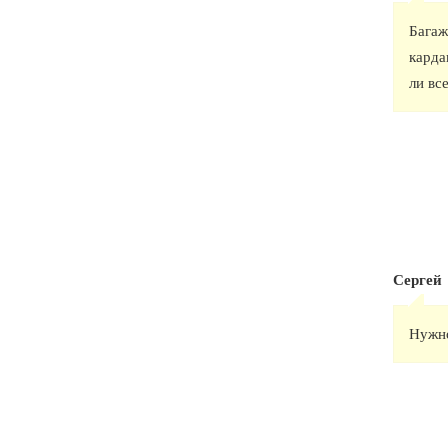
Багаж
карда
ли вс
Сергей
Нужно