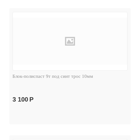
Блок-полиспаст 9т под синт трос 10мм
3 100
Р