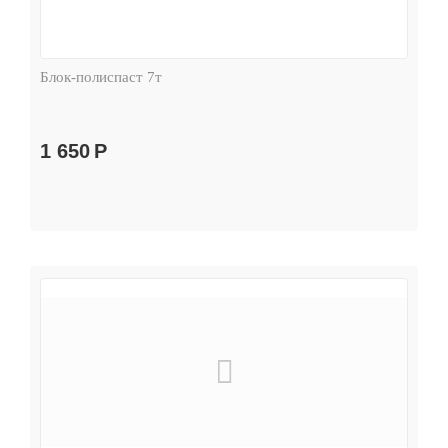
Блок-полиспаст 7т
1 650
Р