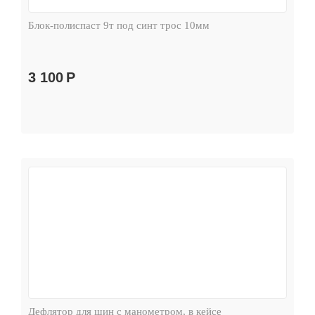
Блок-полиспаст 9т под синт трос 10мм
3 100
Р
Дефлятор для шин с манометром, в кейсе